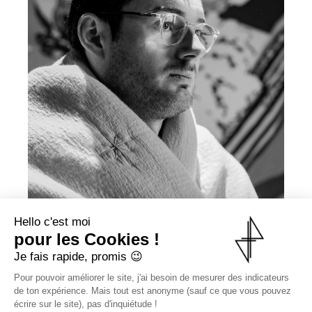
Hello c'est moi
Auto-portraits aux étangs de Corot
pour les Cookies !
Je fais rapide, promis 😉
Pour pouvoir améliorer le site, j'ai besoin de mesurer des indicateurs
de ton expérience. Mais tout est anonyme (sauf ce que vous pouvez
Copyright 2021 Jean Lepeudry -
Mentions
CGV
Contact
écrire sur le site), pas d'inquiétude !
Photographe
légales