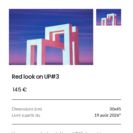
Red look on UP#3
145
€
Dimensions (cm)
30
x
45
Livré à partir du
19 août 2026*